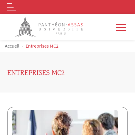
Logo
Aller au contenu principal
FIL D'ARIANE
Accueil
Entreprises MC2
ENTREPRISES MC2
Contenu