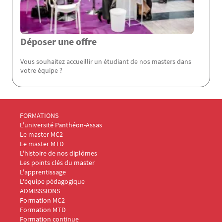
Déposer une offre
Vous souhaitez accueillir un étudiant de nos masters dans
votre équipe ?
Menu Footer Masters Marketing 1
FORMATIONS
L'université Panthéon-Assas
Le master MC2
Le master MTD
L'histoire de nos diplômes
Les points clés du master
L'apprentissage
L'équipe pédagogique
Menu Footer Masters Marketing 2
ADMISSSIONS
Formation MC2
Formation MTD
Formation continue