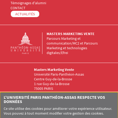
Témoignages d'alumni
Menu Footer Masters Marketing 5
CONTACT
ACTUALITÉS
MASTERS MARKETING VENTE
Parcours Marketing et
communication/MC2 et Parcours
Marketing et technologies
digitales/Efrei
Masters Marketing Vente
Université Paris-Panthéon-Assas
Centre Guy-de-la-Brosse
1 rue Guy-de-la-Brosse
75005 PARIS
Menu RS Masters Marketing
L'UNIVERSITÉ PARIS PANTHÉON-ASSAS RESPECTE VOS
DONNÉES
Ce site utilise des cookies pour améliorer votre expérience utilisateur.
Vous pouvez à tout moment modifier votre gestion des cookies.