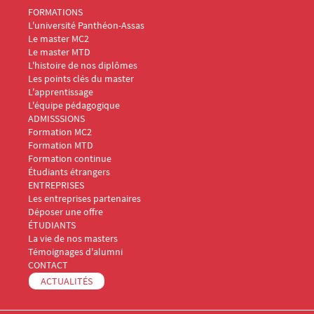
Menu Footer Masters Marketing 1
FORMATIONS
L'université Panthéon-Assas
Le master MC2
Le master MTD
L'histoire de nos diplômes
Les points clés du master
L'apprentissage
L'équipe pédagogique
Menu Footer Masters Marketing 2
ADMISSSIONS
Formation MC2
Formation MTD
Formation continue
Étudiants étrangers
Menu Footer Masters Marketing 3
ENTREPRISES
Les entreprises partenaires
Déposer une offre
Menu Footer Masters Marketing 4
ÉTUDIANTS
La vie de nos masters
Témoignages d'alumni
Menu Footer Masters Marketing 5
CONTACT
ACTUALITÉS