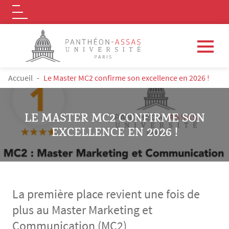
Logo
Aller au contenu principal
FIL D'ARIANE
Accueil
Le Master MC2 confirme son excellence en 2026 !
LE MASTER MC2 CONFIRME SON
EXCELLENCE EN 2026 !
La première place revient une fois de
plus au Master Marketing et
Communication (MC2)