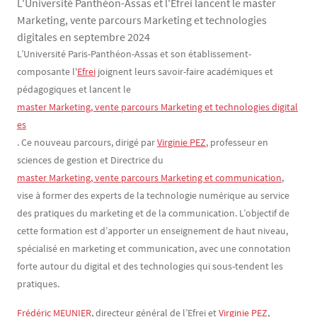
L'Université Panthéon-Assas et l'Efrei lancent le master
Marketing, vente parcours Marketing et technologies
digitales en septembre 2024
Contenu
Texte
L’Université Paris-Panthéon-Assas et son établissement-
composante l'
Efrei
joignent leurs savoir-faire académiques et
pédagogiques et lancent le
master Marketing, vente parcours Marketing et technologies digital
es
. Ce nouveau parcours, dirigé par
Virginie PEZ
, professeur en
sciences de gestion et Directrice du
master Marketing, vente parcours Marketing et communication
,
vise à former des experts de la technologie numérique au service
des pratiques du marketing et de la communication. L’objectif de
cette formation est d’apporter un enseignement de haut niveau,
spécialisé en marketing et communication, avec une connotation
forte autour du digital et des technologies qui sous-tendent les
pratiques.
Frédéric MEUNIER
, directeur général de l’Efrei et
Virginie PEZ
,