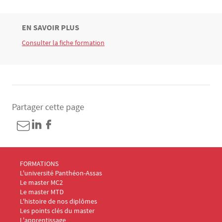
TITRE
EN SAVOIR PLUS
Bloc(s) libre(s)
Consulter la fiche formation
Texte
Partager cette page
Menu Footer Masters Marketing 1
FORMATIONS
L'université Panthéon-Assas
Le master MC2
Le master MTD
L'histoire de nos diplômes
Les points clés du master
L'apprentissage