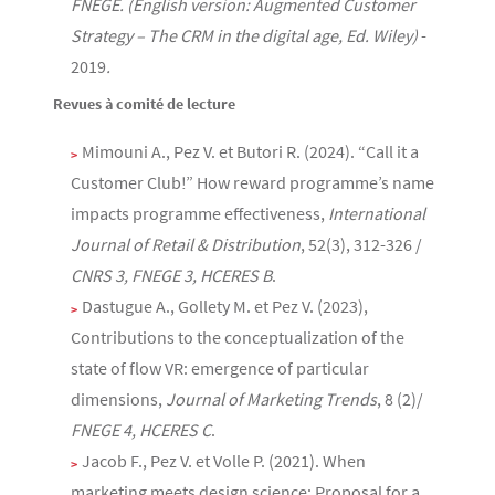
FNEGE. (English version: Augmented Customer
Strategy – The CRM in the digital age, Ed. Wiley)
-
2019
.
Revues à comité de lecture
Mimouni A., Pez V. et Butori R. (2024). “Call it a
Customer Club!” How reward programme’s name
impacts programme effectiveness,
International
Journal of Retail & Distribution
, 52(3), 312-326 /
CNRS 3, FNEGE 3, HCERES B
.
Dastugue A., Gollety M. et Pez V. (2023),
Contributions to the conceptualization of the
state of flow VR: emergence of particular
dimensions,
Journal of Marketing Trends
, 8 (2)/
FNEGE 4, HCERES C
.
Jacob F., Pez V. et Volle P. (2021). When
marketing meets design science: Proposal for a