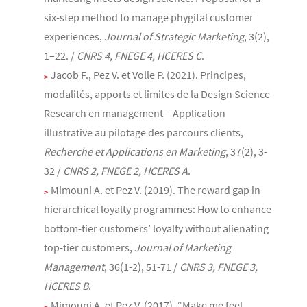
six-step method to manage phygital customer
experiences,
Journal of Strategic Marketing
, 3(2),
1–22. /
CNRS 4, FNEGE 4, HCERES C
.
Jacob F., Pez V. et Volle P. (2021). Principes,
modalités, apports et limites de la Design Science
Research en management – Application
illustrative au pilotage des parcours clients,
Recherche et Applications en Marketing
, 37(2), 3-
32 /
CNRS 2, FNEGE 2, HCERES A
.
Mimouni A. et Pez V. (2019). The reward gap in
hierarchical loyalty programmes: How to enhance
bottom-tier customers’ loyalty without alienating
top-tier customers,
Journal of Marketing
Management
, 36(1-2), 51-71 /
CNRS 3, FNEGE 3,
HCERES B
.
Mimouni A. et Pez V. (2017). “Make me feel