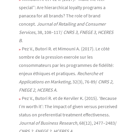
special”: Are hierarchical loyalty programs a
panacea for all brands? The role of brand
concept.
Journal of Retailing and Consumer
Services
, 38, 108–117/
CNRS 3, FNEGE 3, HCERES
B
.
Pez V., Butori R. et Mimouni A. (2017). Le côté
sombre de la pression exercée sur les
consommateurs par les programmes de fidélité:
enjeux éthiques et pratiques.
Recherche et
Applications en Marketing
, 32(3), 76-89/
CNRS 2,
FNEGE 2, HCERES A
.
Pez V., Butori R. et de Kerviler K. (2015). ‘Because
I’m worth it’: The impact of given versus perceived
status on preferential treatment effectiveness.
Journal of Business Research
, 68(12), 2477–2483/
CNRS 2, FNEGE 2, HCERES A
.