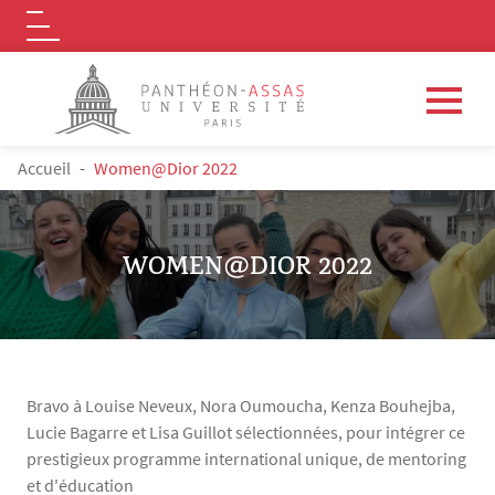
Logo
Aller au contenu principal
FIL D'ARIANE
Accueil
Women@Dior 2022
WOMEN@DIOR 2022
Bravo à Louise Neveux, Nora Oumoucha, Kenza Bouhejba,
Lucie Bagarre et Lisa Guillot sélectionnées, pour intégrer ce
prestigieux programme international unique, de mentoring
et d'éducation